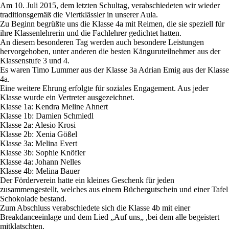
Am 10. Juli 2015, dem letzten Schultag, verabschiedeten wir wieder
traditionsgemäß die Viertklässler in unserer Aula.
Zu Beginn begrüßte uns die Klasse 4a mit Reimen, die sie speziell für
ihre Klassenlehrerin und die Fachlehrer gedichtet hatten.
An diesem besonderen Tag werden auch besondere Leistungen
hervorgehoben, unter anderen die besten Känguruteilnehmer aus der
Klassenstufe 3 und 4.
Es waren Timo Lummer aus der Klasse 3a Adrian Emig aus der Klasse
4a.
Eine weitere Ehrung erfolgte für soziales Engagement. Aus jeder
Klasse wurde ein Vertreter ausgezeichnet.
Klasse 1a: Kendra Meline Ahnert
Klasse 1b: Damien Schmiedl
Klasse 2a: Alesio Krosi
Klasse 2b: Xenia Gößel
Klasse 3a: Melina Evert
Klasse 3b: Sophie Knöfler
Klasse 4a: Johann Nelles
Klasse 4b: Melina Bauer
Der Förderverein hatte ein kleines Geschenk für jeden
zusammengestellt, welches aus einem Büchergutschein und einer Tafel
Schokolade bestand.
Zum Abschluss verabschiedete sich die Klasse 4b mit einer
Breakdanceeinlage und dem Lied „Auf uns„ ,bei dem alle begeistert
mitklatschten.