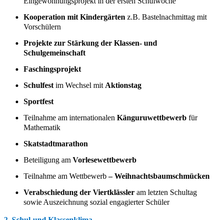
Eingewöhnungsprojekt in der ersten Schulwoche
Kooperation mit Kindergärten
z.B. Bastelnachmittag mit
Vorschülern
Projekte zur Stärkung der Klassen- und
Schulgemeinschaft
Faschingsprojekt
Schulfest
im Wechsel mit
Aktionstag
Sportfest
Teilnahme am internationalen
Känguruwettbewerb
für
Mathematik
Skatstadtmarathon
Beteiligung am
Vorlesewettbewerb
Teilnahme am Wettbewerb
– Weihnachtsbaumschmücken
Verabschiedung der Viertklässler
am letzten Schultag
sowie Auszeichnung sozial engagierter Schüler
2. Schul-und Klassenklima