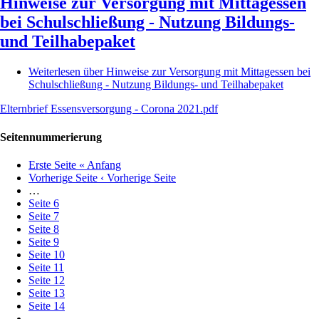
Hinweise zur Versorgung mit Mittagessen
bei Schulschließung - Nutzung Bildungs-
und Teilhabepaket
Weiterlesen
über Hinweise zur Versorgung mit Mittagessen bei
Schulschließung - Nutzung Bildungs- und Teilhabepaket
Elternbrief Essensversorgung - Corona 2021.pdf
Seitennummerierung
Erste Seite
« Anfang
Vorherige Seite
‹ Vorherige Seite
…
Seite
6
Seite
7
Seite
8
Seite
9
Seite
10
Seite
11
Seite
12
Seite
13
Seite
14
…