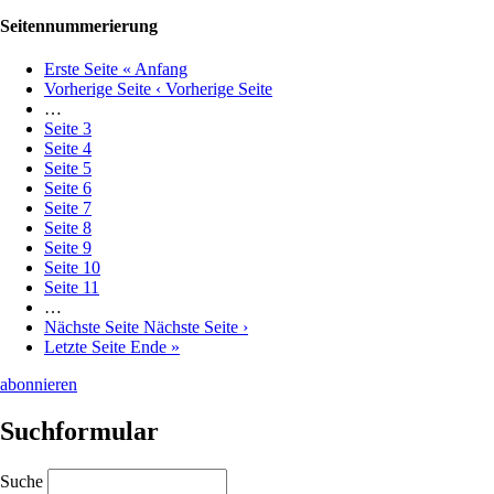
Seitennummerierung
Erste Seite
« Anfang
Vorherige Seite
‹ Vorherige Seite
…
Seite
3
Seite
4
Seite
5
Seite
6
Seite
7
Seite
8
Seite
9
Seite
10
Seite
11
…
Nächste Seite
Nächste Seite ›
Letzte Seite
Ende »
abonnieren
Suchformular
Suche